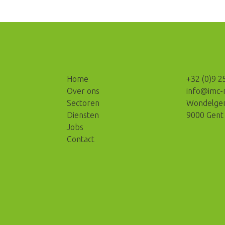
Home
+32 (0)9 2
Over ons
info@imc-
Sectoren
Wondelgem
Diensten
9000 Gent
Jobs
Contact