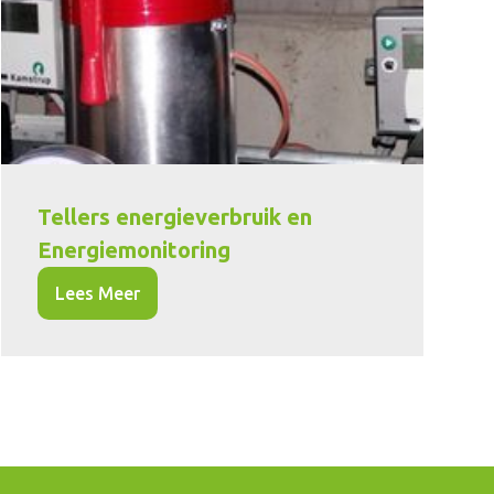
Tellers energieverbruik en
Energiemonitoring
Lees Meer