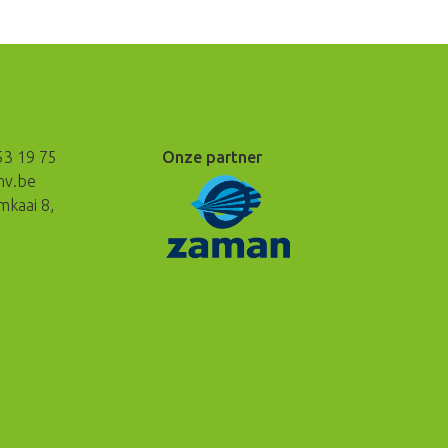
53 19 75
Onze partner
nv.be
kaai 8,